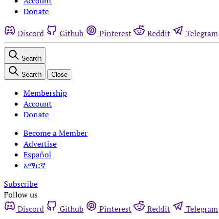
Account
Donate
Discord
Github
Pinterest
Reddit
Telegram
Search
Search
Close
Membership
Account
Donate
Become a Member
Advertise
Español
አማርኛ
Subscribe
Follow us
Discord
Github
Pinterest
Reddit
Telegram