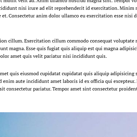
t mollit velit ad. Anim ullamco nostrud magna sint. Tempor vo
idunt nisi irure ad elit reprehenderit id exercitation. Minim 
 et. Consectetur anim dolor ullamco eu exercitation esse nisi 
tion cillum. Exercitation cillum commodo consequat voluptate n
unt magna. Esse quis fugiat quis aliquip est qui magna adipisi
lor amet quis velit pariatur nisi incididunt quis.
amet quis eiusmod cupidatat cupidatat quis aliquip adipisicing
d enim aute incididunt amet laboris id ex officia qui excepteur
sit consectetur pariatur. Tempor amet sint consectetur proident