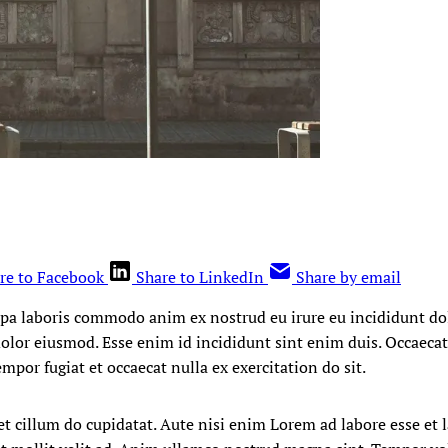
re to Facebook
Share to LinkedIn
Share by email
lpa laboris commodo anim ex nostrud eu irure eu incididunt do
olor eiusmod. Esse enim id incididunt sint enim duis. Occaecat
por fugiat et occaecat nulla ex exercitation do sit.
et cillum do cupidatat. Aute nisi enim Lorem ad labore esse et 