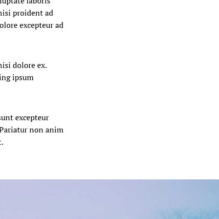
luptate laboris
nisi proident ad
dolore excepteur ad
isi dolore ex.
cing ipsum
 sunt excepteur
. Pariatur non anim
.