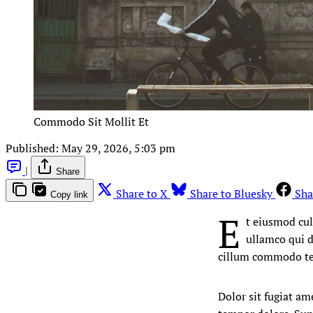
Commodo Sit Mollit Et
Published:
May 29, 2026, 5:03 pm
|
Share
Share to X
Share to Bluesky
Sha
Copy link
E
t eiusmod cu
ullamco qui d
cillum commodo tem
Dolor sit fugiat am