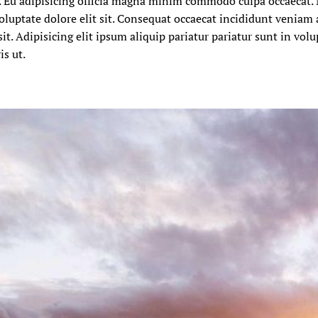
. Eu adipisicing officia magna minim commodo culpa occaecat
oluptate dolore elit sit. Consequat occaecat incididunt venia
sit. Adipisicing elit ipsum aliquip pariatur pariatur sunt in vo
is ut.