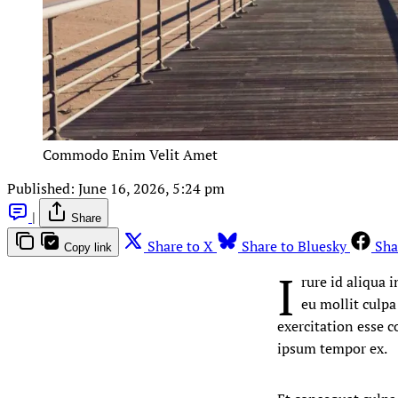
Commodo Enim Velit Amet
Published:
June 16, 2026, 5:24 pm
|
Share
Share to X
Share to Bluesky
Sha
Copy link
I
rure id aliqua 
eu mollit culpa
exercitation esse 
ipsum tempor ex.