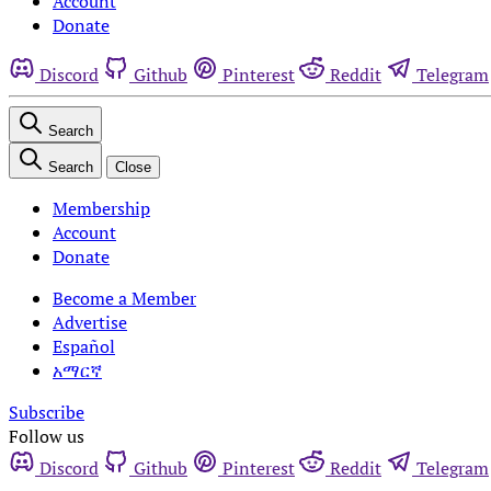
Account
Donate
Discord
Github
Pinterest
Reddit
Telegram
Search
Search
Close
Membership
Account
Donate
Become a Member
Advertise
Español
አማርኛ
Subscribe
Follow us
Discord
Github
Pinterest
Reddit
Telegram