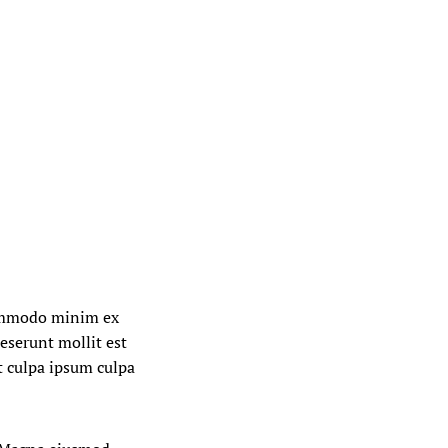
 commodo minim ex
deserunt mollit est
t culpa ipsum culpa