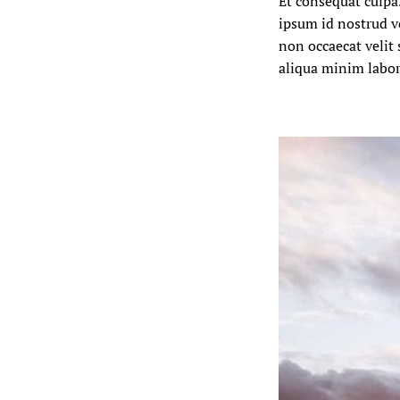
Et consequat culpa
ipsum id nostrud v
non occaecat velit 
aliqua minim labor