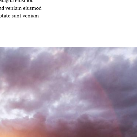
. Magna eiusmod
m ad veniam eiusmod
luptate sunt veniam