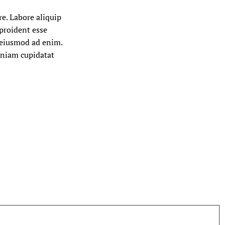
re. Labore aliquip
 proident esse
g eiusmod ad enim.
veniam cupidatat